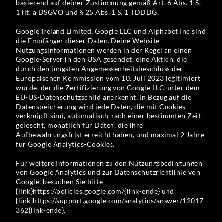
basierend auf deiner Zustimmung gemäß Art. 6 Abs. 1 S.
1 lit. a DSGVO und § 25 Abs. 1 S. 1 TDDDG.
Google Ireland Limited, Google LLC und Alphabet Inc sind
die Empfänger dieser Daten. Deine Website-
Nutzungsinformationen werden in der Regel an einen
Google-Server in den USA gesendet, eine Aktion, die
durch den jüngsten Angemessenheitsbeschluss der
Europäischen Kommission vom 10. Juli 2023 legitimiert
wurde, der die Zertifizierung von Google LLC unter dem
EU-US-Datenschutzschild anerkennt. In Bezug auf die
Datenspeicherung wird jede Daten, die mit Cookies
verknüpft sind, automatisch nach einer bestimmten Zeit
gelöscht, monatlich für Daten, die ihre
Aufbewahrungsfrist erreicht haben, und maximal 2 Jahre
für Google Analytics-Cookies.
Für weitere Informationen zu den Nutzungsbedingungen
von Google Analytics und zur Datenschutzrichtlinie von
Google, besuchen Sie bitte
{link}https://policies.google.com/{link-ende} und
{link}https://support.google.com/analytics/answer/12017
362{link-ende}.